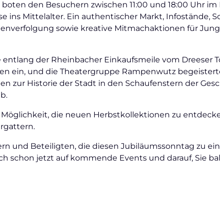
h boten den Besuchern zwischen 11:00 und 18:00 Uhr i
e ins Mittelalter. Ein authentischer Markt, Infostände, S
xenverfolgung sowie kreative Mitmachaktionen für Jung
te entlang der Rheinbacher Einkaufsmeile vom Dreeser To
en ein, und die Theatergruppe Rampenwutz begeisterte
ien zur Historie der Stadt in den Schaufenstern der Gesc
b.
e Möglichkeit, die neuen Herbstkollektionen zu entdeck
rgattern.
ern und Beteiligten, die diesen Jubiläumssonntag zu e
ich schon jetzt auf kommende Events und darauf, Sie ba