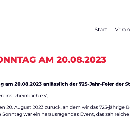
HAFT MIT HERZ
NBACH
Start
Veran
NNTAG AM 20.08.2023
g am 20.08.2023 anlässlich der 725-Jahr-Feier der S
eins Rheinbach e.V.,
 den 20. August 2023 zurück, an dem wir das 725-jährig
 Sonntag war ein herausragendes Event, das zahlreiche 