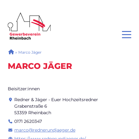
GEWERBEVEREIN RHEINBACH
Toggl
SIE SIND HIER
»
Marco Jäger
MARCO JÄGER
Beisitzer:innen
Redner & Jäger - Euer Hochzeitsredner
Grabenstraße 6
53359 Rheinbach
0171 2620347
marco@rednerundjaeger.de
https://www.rednerundjaeger.de/