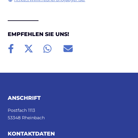
EMPFEHLEN SIE UNS!
FUSSBEREICH
ANSCHRIFT
Postfach 1113
53348 Rheinbach
KONTAKTDATEN