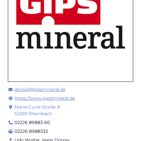
dorow@gipsmineral.de
https://www.gipsmineral.de
Marie-Curie-Straße 9
53359 Rheinbach
02226 89883-60
02226 8988333
Udo Wolter, Hans Dorow